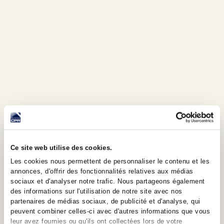
considèrent que votre projet de
construction leur porte préjudice.
Si le dossier est refusé
, vous avez la
possibilité de passer par un recours pour
prouver que le refus est injustifié. Il faudra
alors envoyer par courrier recommandé les
éléments en votre possession.
Prêt immobilier
A ce stade, vous avez suffisamment
d’éléments pour constituer votre dossier
Ce site web utilise des cookies.
bancaire et aller à la chasse aux banques.
Pour
Les cookies nous permettent de personnaliser le contenu et les
augmenter vos chances et paraître plus
annonces, d'offrir des fonctionnalités relatives aux médias
sérieux, constituez votre dossier bancaire à
sociaux et d'analyser notre trafic. Nous partageons également
l’avance avec les éléments suivants :
des informations sur l'utilisation de notre site avec nos
partenaires de médias sociaux, de publicité et d'analyse, qui
peuvent combiner celles-ci avec d'autres informations que vous
Pièce d’identité
leur avez fournies ou qu'ils ont collectées lors de votre