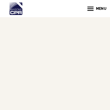
MENU
QUELLES SONT LES ÉTAPES
DE CONSTRUCTION D’UNE
MAISON NEUVE ?