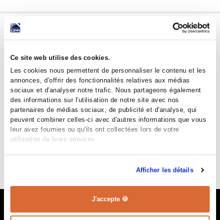
IL NE VOUS RESTERA
PLUS QU'À...
Ce site web utilise des cookies.
Les cookies nous permettent de personnaliser le contenu et les
Poser les sols des chambres
annonces, d'offrir des fonctionnalités relatives aux médias
sociaux et d'analyser notre trafic. Nous partageons également
Décorer votre int
des informations sur l'utilisation de notre site avec nos
partenaires de médias sociaux, de publicité et d'analyse, qui
Brancher, raccorder, réaliser le chemin d'accès
peuvent combiner celles-ci avec d'autres informations que vous
définitif à la construction
leur avez fournies ou qu'ils ont collectées lors de votre
utilisation de leurs services.
Effectuer le terrassement extérieur y compris
l'évacuation et le réglage des terres
excédentaires.
Afficher les détails
J'accepte 🍪