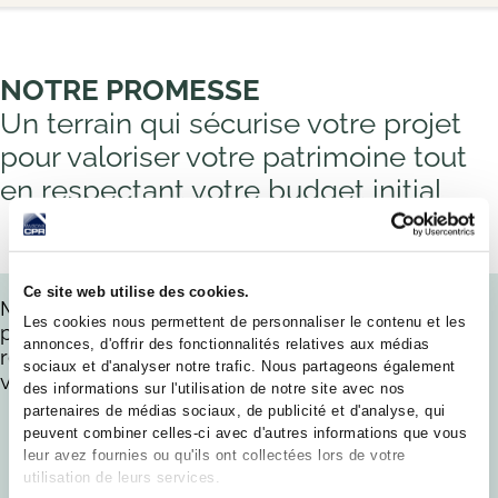
NOTRE PROMESSE
Un terrain qui sécurise votre projet
pour valoriser votre patrimoine tout
en respectant votre budget initial
Ce site web utilise des cookies.
Maisons CPR et son service foncier sont présents
Les cookies nous permettent de personnaliser le contenu et les
pour vous conseiller, vous accompagner pour
annonces, d'offrir des fonctionnalités relatives aux médias
réaliser un achat sécurisé et raisonné, respectant
sociaux et d'analyser notre trafic. Nous partageons également
vos choix de vie.
des informations sur l'utilisation de notre site avec nos
partenaires de médias sociaux, de publicité et d'analyse, qui
EN BREF
peuvent combiner celles-ci avec d'autres informations que vous
leur avez fournies ou qu'ils ont collectées lors de votre
QUE DU
+
MAIS
utilisation de leurs services.
RIEN EN
+