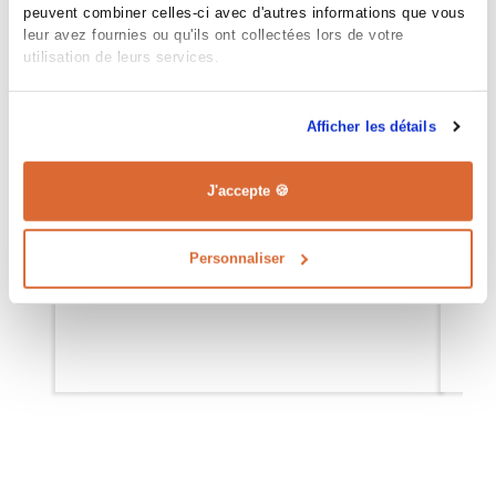
peuvent combiner celles-ci avec d'autres informations que vous
leur avez fournies ou qu'ils ont collectées lors de votre
utilisation de leurs services.
Afficher les détails
QUELLES DÉMARCHES POUR
C
ACHETER UN TERRAIN ?
J'accepte 🍪
TERRAIN
Personnaliser
09 FÉVRIER 2023