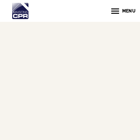
MENU
CAROLE & FABIEN
TÉMOIGNENT POUR MAISONS
CPR : CONSEILS &
ACCOMPAGNEMENT À
L’HONNEUR !