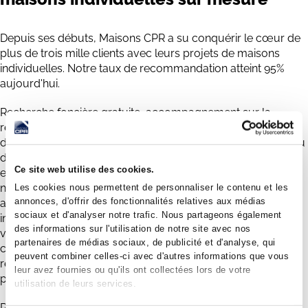
Depuis ses débuts, Maisons CPR a su conquérir le cœur de
plus de trois mille clients avec leurs projets de maisons
individuelles. Notre taux de recommandation atteint 95%
aujourd'hui.
Recherche foncière gratuite, accompagnement sur la
recherche des financements avec un courtier immobilier,
définition des plans de votre maison à l'aide de notre bureau
d'études composé de 25 techniciens inventifs, des remises
Ce site web utilise des cookies.
exceptionnelles pour l'agencement de votre intérieur avec
notre marque BØ.HOME, des garanties qui vous protègent
Les cookies nous permettent de personnaliser le contenu et les
annonces, d'offrir des fonctionnalités relatives aux médias
avec le CCMI (contrat de construction de maison
sociaux et d'analyser notre trafic. Nous partageons également
individuelle), + de seize conducteurs de travaux & quatre-
des informations sur l'utilisation de notre site avec nos
vingts collaborateurs internes dédiés à la conduite de
partenaires de médias sociaux, de publicité et d'analyse, qui
chantier et à la réalisation des éléments des maisons, une
peuvent combiner celles-ci avec d'autres informations que vous
réponse du SAV en moins de 48h pour toutes vos
leur avez fournies ou qu'ils ont collectées lors de votre
problématiques de nature décennale, ...
utilisation de leurs services.
Plongez dans l'univers captivant de Maisons CPR, une