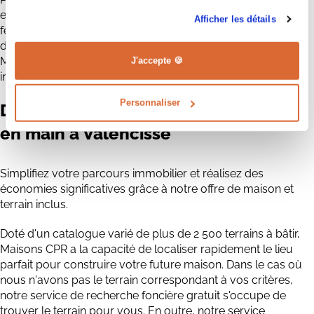
entreprise à taille humaine qui réunit des hommes et des
Afficher les détails
femmes dévoués à leur métier. Grâce à plus de trente ans
d'expertise dans la construction de maisons neuves,
Maisons CPR est devenu le constructeur de maisons
J'accepte 🍪
individuelles de référence en région Centre Val de Loire.
Personnaliser
Découvrez
l'offre Maison + Terrain clé
en main à Valencisse
Simplifiez votre parcours immobilier et réalisez des
économies significatives grâce à notre offre de maison et
terrain inclus.
Doté d'un catalogue varié de plus de 2 500 terrains à bâtir,
Maisons CPR a la capacité de localiser rapidement le lieu
parfait pour construire votre future maison. Dans le cas où
nous n'avons pas le terrain correspondant à vos critères,
notre service de recherche foncière gratuit s'occupe de
trouver le terrain pour vous. En outre, notre service