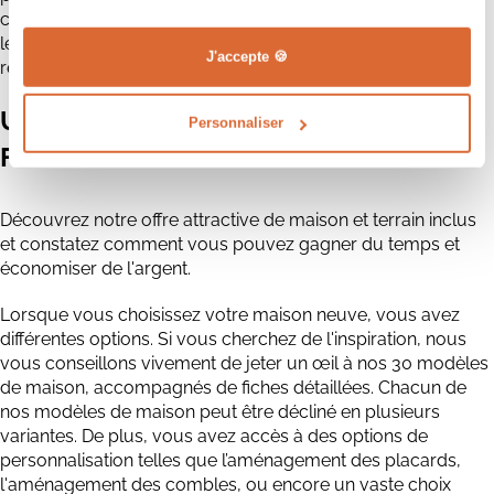
construction de maisons neuves, Maisons CPR est devenue
le constructeur de maisons individuelles de prédilection en
J'accepte 🍪
région Centre Val de Loire.
Une maison neuve à Nouan-le-
Personnaliser
Fuzelier + Terrain clé en main
Découvrez notre offre attractive de maison et terrain inclus
et constatez comment vous pouvez gagner du temps et
économiser de l'argent.
Lorsque vous choisissez votre maison neuve, vous avez
différentes options. Si vous cherchez de l'inspiration, nous
vous conseillons vivement de jeter un œil à nos 30 modèles
de maison, accompagnés de fiches détaillées. Chacun de
nos modèles de maison peut être décliné en plusieurs
variantes. De plus, vous avez accès à des options de
personnalisation telles que l’aménagement des placards,
l'aménagement des combles, ou encore un vaste choix