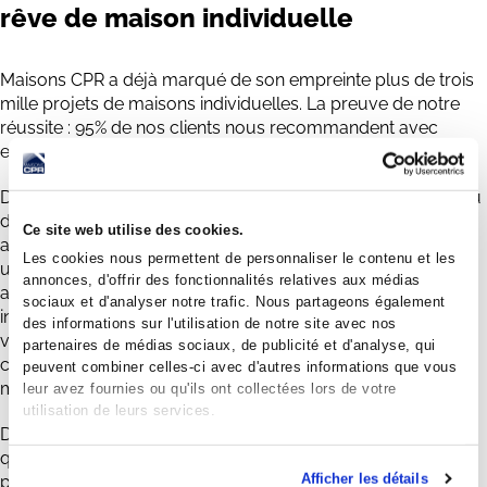
rêve de maison individuelle
Maisons CPR a déjà marqué de son empreinte plus de trois
mille projets de maisons individuelles. La preuve de notre
réussite : 95% de nos clients nous recommandent avec
enthousiasme.
Définition des plans de votre maison à l’aide de notre bureau
d’études composé de 25 techniciens inventifs,
Ce site web utilise des cookies.
accompagnement sur la recherche des financements avec
Les cookies nous permettent de personnaliser le contenu et les
un courtier immobilier, des garanties qui vous protègent
annonces, d'offrir des fonctionnalités relatives aux médias
avec le CCMI (contrat de construction de maison
sociaux et d'analyser notre trafic. Nous partageons également
individuelle), + de seize conducteurs de travaux & quatre-
des informations sur l'utilisation de notre site avec nos
vingts collaborateurs internes dédiés à la conduite de
partenaires de médias sociaux, de publicité et d'analyse, qui
chantier et à la réalisation des différents éléments de la
peuvent combiner celles-ci avec d'autres informations que vous
maison, ...
leur avez fournies ou qu'ils ont collectées lors de votre
utilisation de leurs services.
Découvrez les points forts de Maisons CPR, une entreprise
qui met l'accent sur l'humain et rassemble des experts
Afficher les détails
passionnés. Grâce à plus de trente ans d'expérience dans la