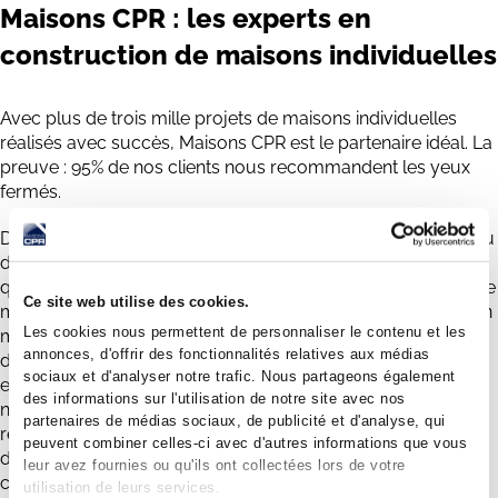
Maisons CPR : les experts en
construction de maisons individuelles
Avec plus de trois mille projets de maisons individuelles
réalisés avec succès, Maisons CPR est le partenaire idéal. La
preuve : 95% de nos clients nous recommandent les yeux
fermés.
Définition des plans de votre maison à l'aide de notre bureau
d'études composé de 25 techniciens inventifs, des garanties
qui vous protègent avec le CCMI (contrat de construction de
Ce site web utilise des cookies.
maison individuelle), une réponse du service après-vente en
Les cookies nous permettent de personnaliser le contenu et les
moins de 48h pour toutes vos problématiques de nature
annonces, d'offrir des fonctionnalités relatives aux médias
décennale, recherche foncière gratuite, des remises
sociaux et d'analyser notre trafic. Nous partageons également
exceptionnelles pour l’agencement de votre intérieur avec
des informations sur l'utilisation de notre site avec nos
notre marque BØ.HOME, accompagnement sur la
partenaires de médias sociaux, de publicité et d'analyse, qui
recherche des financements avec un courtier immobilier, +
peuvent combiner celles-ci avec d'autres informations que vous
de seize conducteurs de travaux & quatre-vingts
leur avez fournies ou qu'ils ont collectées lors de votre
collaborateurs internes dédiés à la conduite de chantier et à
utilisation de leurs services.