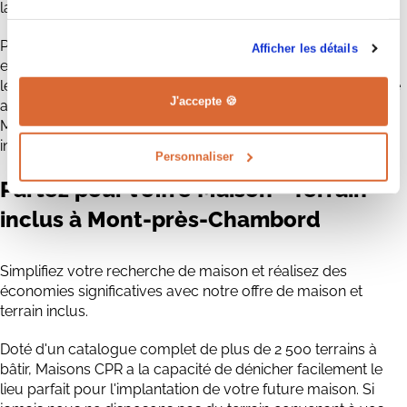
la réalisation des éléments des maisons, ...
Plongez dans l'univers exceptionnel de Maisons CPR : une
Afficher les détails
entreprise à taille humaine où hommes et femmes exercent
leur métier avec amour et dévouement. Avec plus de trente
J'accepte 🍪
ans de savoir-faire dans la construction de maisons neuves,
Maisons CPR s'impose comme le constructeur de maisons
individuelles de référence en région Centre Val de Loire.
Personnaliser
Partez pour
l'offre Maison + Terrain
inclus à Mont-près-Chambord
Simplifiez votre recherche de maison et réalisez des
économies significatives avec notre offre de maison et
terrain inclus.
Doté d'un catalogue complet de plus de 2 500 terrains à
bâtir, Maisons CPR a la capacité de dénicher facilement le
lieu parfait pour l'implantation de votre future maison. Si