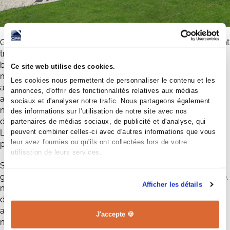
Grâce à notre moteur de recherche, vous pouvez facilement
trier parmi nos 30 modèles. Si vous recherchez une maison
basse consommation, une maison en L avec étage, une
Ce site web utilise des cookies.
maison traditionnelle avec une grande cuisine, un bureau et
Les cookies nous permettent de personnaliser le contenu et les
au moins trois chambres, ou encore une maison moderne
annonces, d'offrir des fonctionnalités relatives aux médias
avec une forme compacte et un toit plat, nous avons de
sociaux et d'analyser notre trafic. Nous partageons également
nombreuses options à vous proposer. L'un des avantages
des informations sur l'utilisation de notre site avec nos
de travailler avec le constructeur Maisons CPR en Indre et
partenaires de médias sociaux, de publicité et d'analyse, qui
peuvent combiner celles-ci avec d'autres informations que vous
Loire, c'est la grande variété de maisons que nous offrons
leur avez fournies ou qu'ils ont collectées lors de votre
pour répondre à toutes les envies et les besoins.
utilisation de leurs services.
Si vous avez des interrogations concernant les différentes
garanties proposées par Maisons CPR à Vernou-sur-Brenne,
Afficher les détails
notre équipe est à votre disposition pour répondre à vos
demandes via notre rubrique Contact, ou pour une
assistance téléphonique, n'hésitez pas à contacter l'un de
J'accepte 🍪
nos conseillers à l'agence de Tours au 02 47 56 67 78. Nous