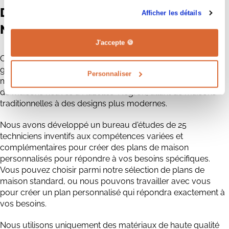
Des maisons neuves à Nazelles-
Afficher les détails
Négron pour tous les goûts
J'accepte 🍪
Chez Maisons CPR, nous savons que chaque client a des
goûts et des préférences différents en matière de style de
Personnaliser
maison. C'est pourquoi nous proposons une large sélection
de maisons neuves à Nazelles-Négron, allant de maisons
traditionnelles à des designs plus modernes.
Nous avons développé un bureau d'études de 25
techniciens inventifs aux compétences variées et
complémentaires pour créer des plans de maison
personnalisés pour répondre à vos besoins spécifiques.
Vous pouvez choisir parmi notre sélection de plans de
maison standard, ou nous pouvons travailler avec vous
pour créer un plan personnalisé qui répondra exactement à
vos besoins.
Nous utilisons uniquement des matériaux de haute qualité