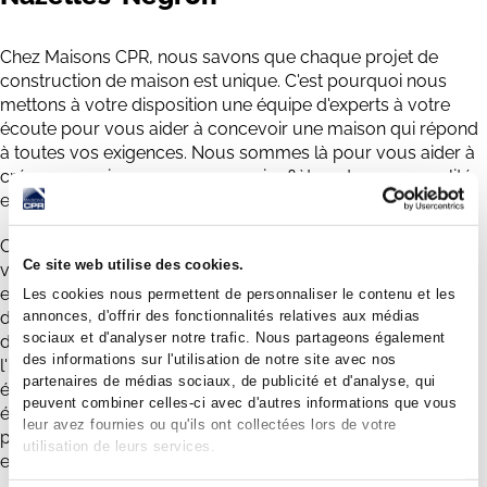
Chez Maisons CPR, nous savons que chaque projet de
construction de maison est unique. C'est pourquoi nous
mettons à votre disposition une équipe d'experts à votre
écoute pour vous aider à concevoir une maison qui répond
à toutes vos exigences. Nous sommes là pour vous aider à
créer une maison sur mesure qui reflète votre personnalité
et votre style de vie, tout en respectant votre budget.
Chez Maisons CPR, nous sommes également à l'écoute de
Ce site web utilise des cookies.
vos préoccupations environnementales. Nous sommes
engagés dans la construction de maisons écologiques et
Les cookies nous permettent de personnaliser le contenu et les
annonces, d'offrir des fonctionnalités relatives aux médias
durables à Nazelles-Négron. Nous utilisons des matériaux
sociaux et d'analyser notre trafic. Nous partageons également
de qualité et respectueux de l'environnement pour réduire
des informations sur l'utilisation de notre site avec nos
l'impact de la construction sur la planète. Nous sommes
partenaires de médias sociaux, de publicité et d'analyse, qui
également conscients de l'importance de l'efficacité
peuvent combiner celles-ci avec d'autres informations que vous
énergétique dans les maisons neuves et nous travaillons
leur avez fournies ou qu'ils ont collectées lors de votre
pour vous offrir des maisons qui sont à la fois confortables
utilisation de leurs services.
et économes en énergie.