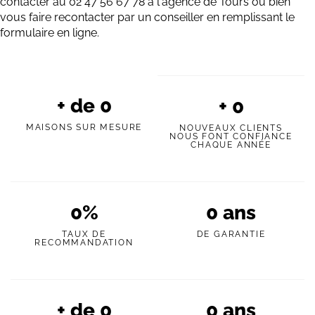
contacter au 02 47 56 67 78 à l'agence de Tours ou bien
vous faire recontacter par un conseiller en remplissant le
formulaire en ligne.
+ de
0
+
0
MAISONS SUR MESURE
NOUVEAUX CLIENTS
NOUS FONT CONFIANCE
CHAQUE ANNÉE
0
%
0
ans
TAUX DE
DE GARANTIE
RECOMMANDATION
+ de
0
0
ans