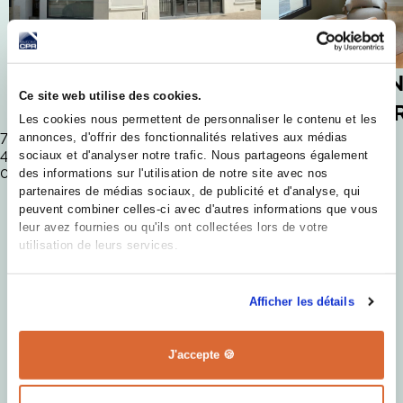
AGENCE DE
AGEN
Ce site web utilise des cookies.
BLOIS
CHA
Les cookies nous permettent de personnaliser le contenu et les
72 ter Av. du Président Wilson,
1 Pl. Drouaise
annonces, d'offrir des fonctionnalités relatives aux médias
41000 Blois
28000 Chartres
sociaux et d'analyser notre trafic. Nous partageons également
02 34 59 74 00
02 38 51 15 00
des informations sur l'utilisation de notre site avec nos
partenaires de médias sociaux, de publicité et d'analyse, qui
peuvent combiner celles-ci avec d'autres informations que vous
leur avez fournies ou qu'ils ont collectées lors de votre
utilisation de leurs services.
Afficher les détails
J'accepte 🍪