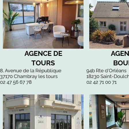
AGENCE DE
AGEN
TOURS
BOU
8, Avenue de la République
94b Rte d'Orléans
37170 Chambray les tours
18230 Saint-Doulc
02 47 56 67 78
02 42 71 00 71