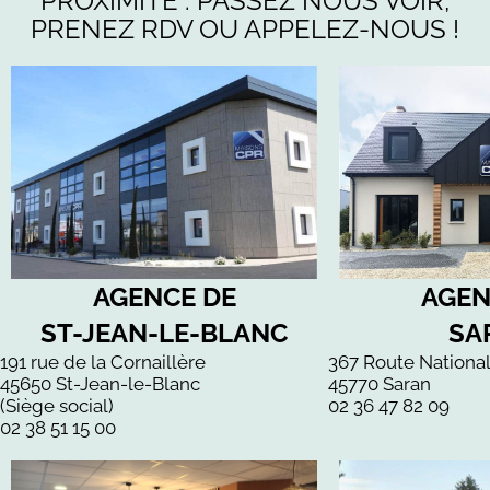
PROXIMITÉ : PASSEZ NOUS VOIR,
PRENEZ RDV OU APPELEZ-NOUS !
AGENCE DE
AGEN
ST-JEAN-LE-BLANC
SA
191 rue de la Cornaillère
367 Route Nationa
45650 St-Jean-le-Blanc
45770 Saran
(Siège social)
02 36 47 82 09
02 38 51 15 00