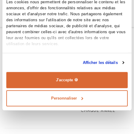
Les cookies nous permettent de personnaliser le contenu et les
annonces, d'offrir des fonctionnalités relatives aux médias
ENVOYER
sociaux et d'analyser notre trafic. Nous partageons également
des informations sur l'utilisation de notre site avec nos
partenaires de médias sociaux, de publicité et d'analyse, qui
peuvent combiner celles-ci avec d'autres informations que vous
POURQUOI
FAIRE CONFIANCE
leur avez fournies ou qu'ils ont collectées lors de votre
À MAISONS CPR
utilisation de leurs services.
Afficher les détails
J'accepte 🍪
+ de
2500
+
350
Personnaliser
MAISONS SUR MESURE
NOUVEAUX CLIENTS
NOUS FONT CONFIANCE
CHAQUE ANNÉE