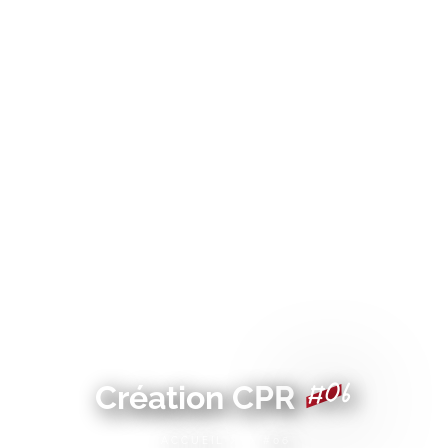
#06
Création CPR
ACCUEIL
#06