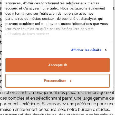
idéal pour vous. Notre service d'enquête terrain vous
annonces, d'offrir des fonctionnalités relatives aux médias
renseigne également sur les éventuels frais supplémentaires
sociaux et d'analyser notre trafic. Nous partageons également
des informations sur l'utilisation de notre site avec nos
liés à votre future acquisition, tels que le raccordement, le
partenaires de médias sociaux, de publicité et d'analyse, qui
terrassement, les fondations, etc. Ainsi, vous ne serez pas
peuvent combiner celles-ci avec d'autres informations que vous
confronté à de mauvaises surprises ! Tous les frais liés aux
leur avez fournies ou qu'ils ont collectées lors de votre
spécificités du terrain seront intégrés à votre budget global.
utilisation de leurs services.
D'après nos données,
75% des clients parviennent à
trouver un terrain à construire grâce à Maisons CPR
.
Afficher les détails
Différentes possibilités s'offrent à vous pour votre maison
neuve. Si vous n'avez pas encore d'idée précise, nous vous
recommandons de consulter nos trente modèles de
J'accepte 🍪
maisons, accompagnés de fiches détaillées (maison en L,
maison contemporaine, maison de plain-pied, etc.). Chaque
Personnaliser
modèle de maison peut être adapté selon plusieurs
versions. En outre, vous pouvez personnaliser votre maison
en choisissant l'aménagement des placards, l'aménagement
des combles et en sélectionnant parmi une large gamme de
parements extérieurs. Si vous avez une préférence pour une
maison entièrement personnalisée, notre bureau d'études,