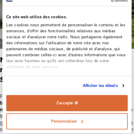
Ce site web utilise des cookies.
Les cookies nous permettent de personnaliser le contenu et les
annonces, d'offrir des fonctionnalités relatives aux médias
sociaux et d'analyser notre trafic. Nous partageons également
des informations sur l'utilisation de notre site avec nos
partenaires de médias sociaux, de publicité et d'analyse, qui
peuvent combiner celles-ci avec d'autres informations que vous
Nous sommes le constructeur de
leur avez fournies ou qu'ils ont collectées lors de votre
utilisation de leurs services.
maisons individuelles de référence à
Saint-Ay
Afficher les détails
Faites confiance à notre bureau d'études, constitué de
25
techniciens inventifs, pour élaborer les plans de votre
J'accepte 🍪
maison
. Notre équipe comprend plus de 16 conducteurs de
travaux et 80 collaborateurs internes spécialisés dans la
Personnaliser
gestion des chantiers et la réalisation des différents éléments
des maisons. Profitez de notre service de recherche foncière