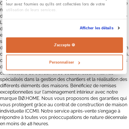
Grâce à plus de 30 ans d'expérience dans la construction de
leur avez fournies ou qu'ils ont collectées lors de votre
maisons neuves, Maisons CPR est devenue le constructeur
utilisation de leurs services.
de maisons individuelles numéro un en région Centre Val de
Loire. Nous avons déjà accompagné plus de 3 000 projets
Afficher les détails
de maisons individuelles, et 95% de nos clients sont
extrêmement satisfaits de nos services. Profitez de notre
service de recherche foncière gratuit et de notre assistance
J'accepte 🍪
dans la recherche de financements en collaboration avec un
courtier immobilier. Faites confiance à notre bureau d'études,
constitué de 25 techniciens inventifs, pour élaborer les plans
Personnaliser
de votre maison. Notre équipe comprend plus de 16
conducteurs de travaux et 80 collaborateurs internes
spécialisés dans la gestion des chantiers et la réalisation des
différents éléments des maisons. Bénéficiez de remises
exceptionnelles sur l'aménagement intérieur avec notre
marque BØ.HOME. Nous vous proposons des garanties qui
vous protègent grâce au contrat de construction de maison
individuelle (CCMI). Notre service après-vente s'engage à
répondre à toutes vos préoccupations de nature décennale
en moins de 48 heures.