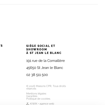
TS
SIÈGE SOCIAL ET
SHOWROOM
À ST JEAN LE BLANC
191 rue de la Cornaillère
45650 St Jean le Blanc
02 38 511 500
© 2026 Maisons CPR, Tous droits
réservés
Mentions légales
Garanties
Politique de cookies
KIWIK • agence web