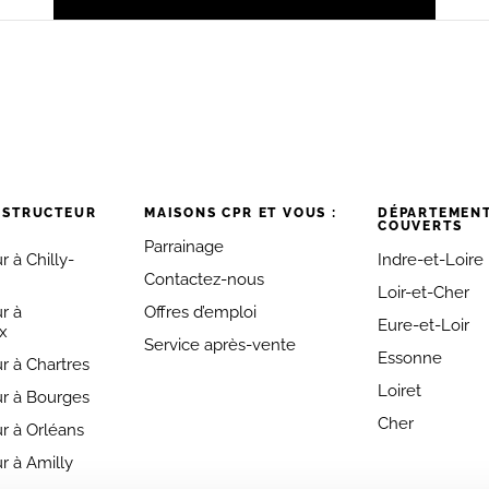
NSTRUCTEUR
MAISONS CPR ET VOUS :
DÉPARTEMEN
COUVERTS
Parrainage
 à Chilly-
Indre-et-Loire
Contactez-nous
Loir-et-Cher
r à
Offres d’emploi
Eure-et-Loir
x
Service après-vente
Essonne
r à Chartres
Loiret
r à Bourges
Cher
r à Orléans
r à Amilly