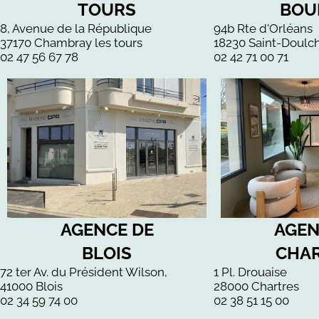
TOURS
BOU
8, Avenue de la République
94b Rte d'Orléans
37170 Chambray les tours
18230 Saint-Doulc
02 47 56 67 78
02 42 71 00 71
AGENCE DE
AGEN
BLOIS
CHA
72 ter Av. du Président Wilson,
1 Pl. Drouaise
41000 Blois
28000 Chartres
02 34 59 74 00
02 38 51 15 00