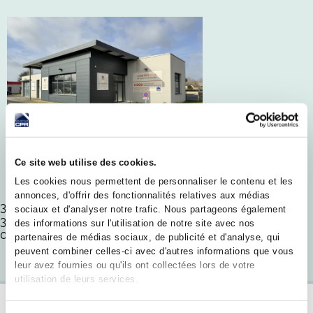
AGENCE DE
Ce site web utilise des cookies.
Les cookies nous permettent de personnaliser le contenu et les
CHÂTEAUROUX
annonces, d'offrir des fonctionnalités relatives aux médias
388 Av. de La Châtre
sociaux et d'analyser notre trafic. Nous partageons également
36000 Châteauroux
des informations sur l'utilisation de notre site avec nos
02 42 80 00 99
partenaires de médias sociaux, de publicité et d'analyse, qui
peuvent combiner celles-ci avec d'autres informations que vous
leur avez fournies ou qu'ils ont collectées lors de votre
utilisation de leurs services.
POURQUOI
FAIRE CONFIANCE