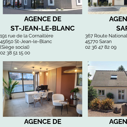
AGENCE DE
AGEN
ST-JEAN-LE-BLANC
SA
191 rue de la Cornaillère
367 Route Nationa
45650 St-Jean-le-Blanc
45770 Saran
(Siège social)
02 36 47 82 09
02 38 51 15 00
AGENCE DE
AGEN