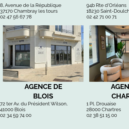
8, Avenue de la République
94b Rte d'Orléans
37170 Chambray les tours
18230 Saint-Doulc
02 47 56 67 78
02 42 71 00 71
AGENCE DE
AGEN
BLOIS
CHA
72 ter Av. du Président Wilson,
1 Pl. Drouaise
41000 Blois
28000 Chartres
02 34 59 74 00
02 38 51 15 00