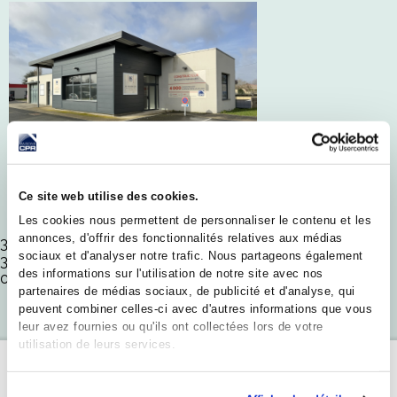
AGENCE DE
Ce site web utilise des cookies.
CHÂTEAUROUX
Les cookies nous permettent de personnaliser le contenu et les
annonces, d'offrir des fonctionnalités relatives aux médias
388 Av. de La Châtre
sociaux et d'analyser notre trafic. Nous partageons également
36000 Châteauroux
des informations sur l'utilisation de notre site avec nos
02 42 80 00 99
partenaires de médias sociaux, de publicité et d'analyse, qui
peuvent combiner celles-ci avec d'autres informations que vous
leur avez fournies ou qu'ils ont collectées lors de votre
utilisation de leurs services.
POURQUOI
FAIRE CONFIANCE
À MAISONS CPR