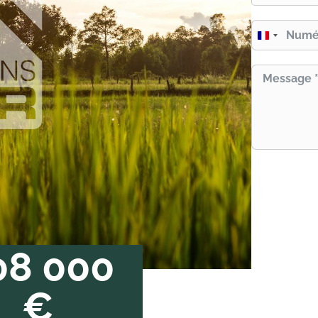
France
+33
08 000
€